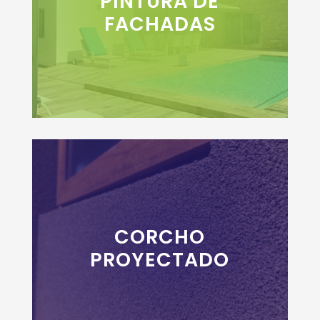
PINTURA DE
FACHADAS
+INFO
CORCHO
+INFO
PROYECTADO