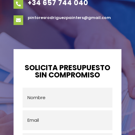
+34 657 744 040

pintoresrodriguezpainters@gmail.com

SOLICITA PRESUPUESTO
SIN COMPROMISO