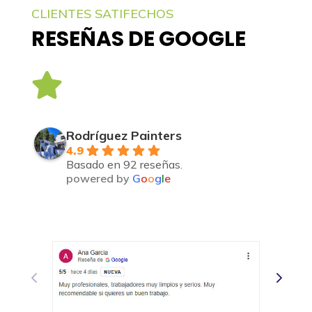
CLIENTES SATIFECHOS
RESEÑAS DE GOOGLE

Rodríguez Painters
4.9
Basado en 92 reseñas.
powered by
G
o
o
g
l
e